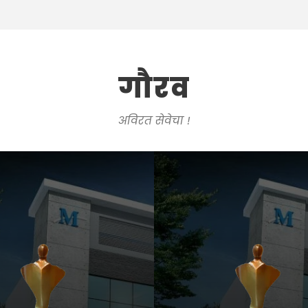
गौरव
अविरत सेवेचा !