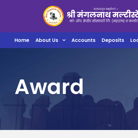
Home
About Us
Accounts
Deposits
Lo
Award