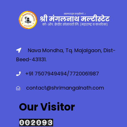
Nava Mondha, Tq. Majalgaon, Dist-
Beed-431131.
+91 7507949494/7720061987
contact@shrimangalnath.com
Our Visitor